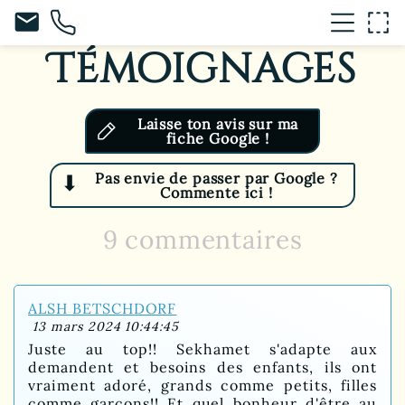
mail
Témoignages
Laisse ton avis sur ma
fiche Google !
Pas envie de passer par Google ?
⬇
Commente ici !
9 commentaires
ALSH BETSCHDORF
13 mars 2024 10:44:45
Juste au top!! Sekhamet s'adapte aux
demandent et besoins des enfants, ils ont
vraiment adoré, grands comme petits, filles
comme garçons!! Et quel bonheur d'être au