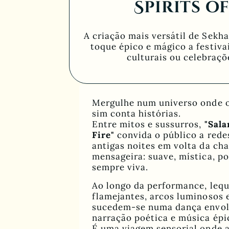
Spirits of
A criação mais versátil de Sekh
toque épico e mágico a festiva
culturais ou celebraçõ
Mergulhe num universo onde 
sim conta histórias.
Entre mitos e sussurros,
"Sala
Fire"
convida o público a rede
antigas noites em volta da ch
mensageira: suave, mística, p
sempre viva.
Ao longo da performance, lequ
flamejantes, arcos luminosos 
sucedem-se numa dança envol
narração poética e música épi
É uma viagem sensorial onde a