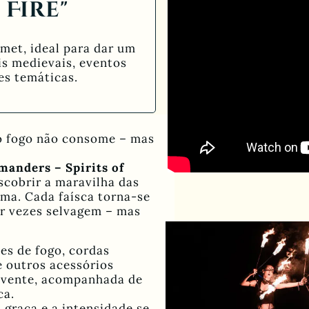
 Fire"
amet, ideal para dar um
is medievais, eventos
es temáticas.
o fogo não consome – mas
manders – Spirits of
scobrir a maravilha das
ama. Cada faísca torna-se
or vezes selvagem – mas
es de fogo, cordas
e outros acessórios
vente, acompanhada de
ca.
 graça e a intensidade se