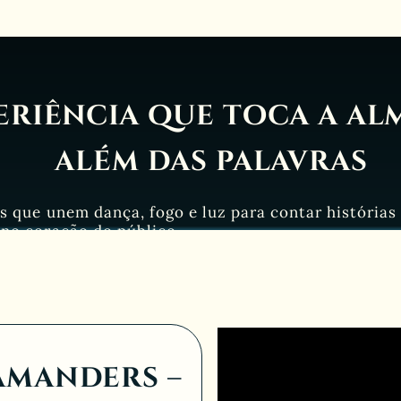
eriência que toca a al
além das palavras
s que unem dança, fogo e luz para contar história
no coração do público.
amanders –