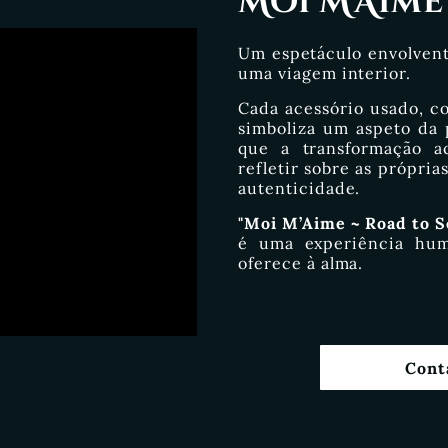
Moi M'Aime
Um espetáculo envolvent
uma viagem interior.
Cada acessório usado, c
simboliza um aspeto da 
que a transformação a
refletir sobre as própria
autenticidade.
"Moi M’Aime ~ Road to S
é uma experiência hum
oferece à alma.
Cont