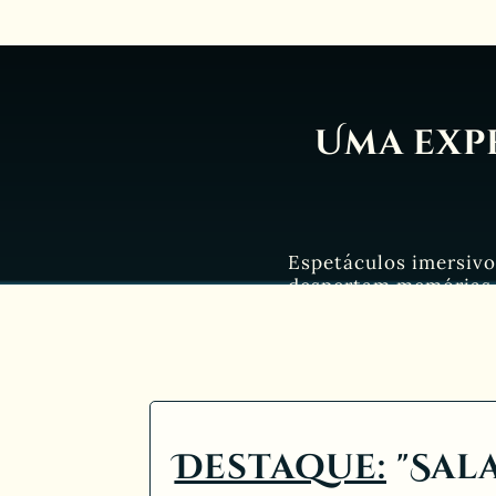
Uma exp
Espetáculos imersivo
despertam memórias 
Destaque:
"Sal