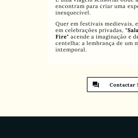
encontram para criar uma expe
inesquecível.
Quer em festivais medievais, 
em celebrações privadas,
"Sal
Fire"
acende a imaginação e d
centelha: a lembrança de um
intemporal.
question_answer
Contactar