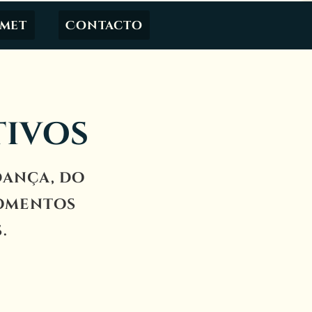
amet
Contacto
tivos
dança, do
momentos
.