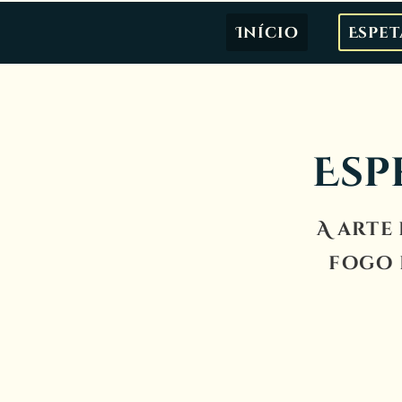
Início
Espe
Esp
A arte
fogo 